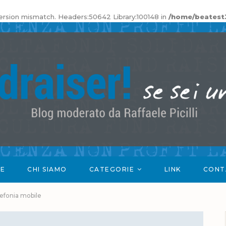
 version mismatch. Headers:50642 Library:100148 in
/home/beatest
E
CHI SIAMO
CATEGORIE
LINK
CONT
lefonia mobile