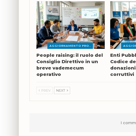
AGGIORNAMENTO PROFESSIONALE
People raising: il ruolo del
Enti Pubbl
Consiglio Direttivo in un
Codice deg
breve vademecum
donazioni
operativo
corruttivi
PREV
NEXT
I comme