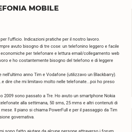
EFONIA MOBILE
 l’ufficio. Indicazioni pratiche per il nostro lavoro.
empre avuto bisogno di tre cose: un telefonino leggero e facile
ffe economiche per telefonare e lettura email/collegamento web
voro e ho costantemente bisogno del telefono e di leggere
e nell’ultimo anno Tim e Vodafone (utilizzavo un Blackbarry).
…e dire che mi limitavo molto nelle telefonate….poi ho preso
aio 2009 sono passato a Tre. Ho avuto un smartphone Nokia
telefonate alla settimana, 50 sms, 25 mms e altri contenuti di
l mese. Il piano si chiama PowerFull e per il passaggio da Tim
sione governativa.
a mi sono fatto aiutare da alcune persone attraverso i forum