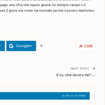
o, pago una cifra che reputo giusta, ho sempre campo e il
ura 2 giorni ma credo sia normale perchè il povero telefonino
r
Google+
2.036
NEXT POST
E tu, che lavoro fai?…..
ALTRI DI AUTORE