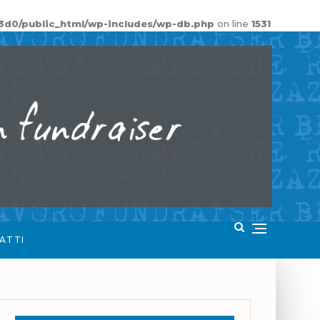
3d0/public_html/wp-includes/wp-db.php
on line
1531
ATTI