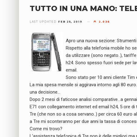
TUTTO IN UNA MANO: TEL
LAST UPDATED
FEB 25, 2019
2.036
Apro una nuova sezione: Strumenti per
Rispetto alla telefonia mobile ho s
da utilizzare (sono negato..), tari
h24. Sono spesso fuori sede per la
email.
Sono stato per 10 anni cliente Tim 
La mia spesa mensile si aggirava intorno agli 80 euro
una decisione…
Dopo 2 mesi di faticose analisi comparative…a genn
E71 con collegamento internet ed email h24, 5 ore di 
Tre (che non so a cosa servano..) per circa 60 euro a
a Tre mi sconteranno per due anni la tassa di conces
Come mi trovo?
L’assistenza telefonica di Tre non è delle migliori m