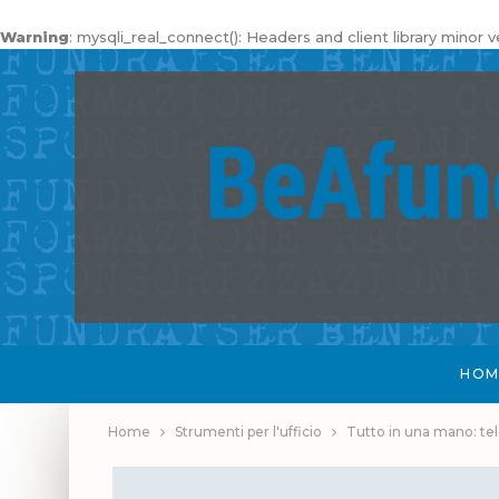
Warning
: mysqli_real_connect(): Headers and client library minor
HOM
Home
Strumenti per l'ufficio
Tutto in una mano: te