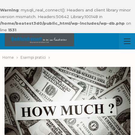
Warning
: mysqli_real_connect(): Headers and client library minor
version mismatch. Headers:50642 Library:100148 in
/home/beatest3d0/public_html/wp-includes/wp-db.php
on
line
1531
Home
Esempi pratici