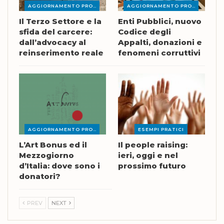
AGGIORNAMENTO PROFESSIONALE
AGGIORNAMENTO PROFESSIONALE
Il Terzo Settore e la
Enti Pubblici, nuovo
sfida del carcere:
Codice degli
dall’advocacy al
Appalti, donazioni e
reinserimento reale
fenomeni corruttivi
AGGIORNAMENTO PROFESSIONALE
ESEMPI PRATICI
L’Art Bonus ed il
Il people raising:
Mezzogiorno
ieri, oggi e nel
d’Italia: dove sono i
prossimo futuro
donatori?
PREV
NEXT